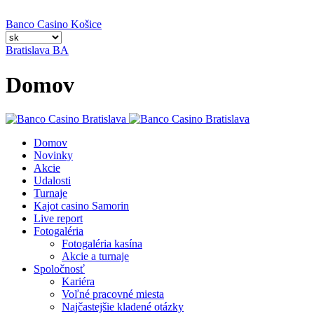
Banco Casino Košice
Bratislava
BA
Domov
Domov
Novinky
Akcie
Udalosti
Turnaje
Kajot casino Samorin
Live report
Fotogaléria
Fotogaléria kasína
Akcie a turnaje
Spoločnosť
Kariéra
Voľné pracovné miesta
Najčastejšie kladené otázky