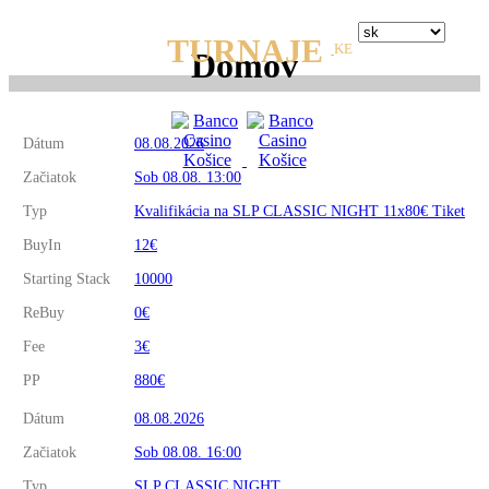
TURNAJE
KE
Domov
Dátum
08.08.2026
Začiatok
Sob 08.08. 13:00
Typ
Kvalifikácia na SLP CLASSIC NIGHT 11x80€ Tiket
BuyIn
12€
Starting Stack
10000
ReBuy
0€
Fee
3€
PP
880€
Dátum
08.08.2026
Začiatok
Sob 08.08. 16:00
Typ
SLP CLASSIC NIGHT