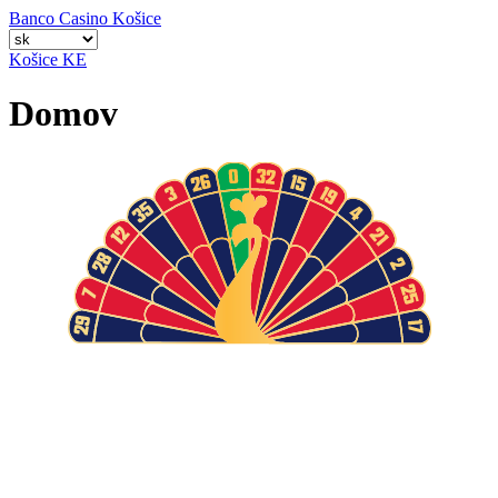
Banco Casino Košice
Košice
KE
Domov