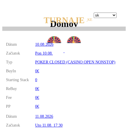
TURNAJE
KE
Domov
Dátum
10.08.2026
Začiatok
Pon 10.08.
Typ
POKER CLOSED (CASINO OPEN NONSTOP)
BuyIn
0€
Starting Stack
0
ReBuy
0€
Fee
0€
PP
0€
Dátum
11.08.2026
Začiatok
Uto 11.08. 17:30