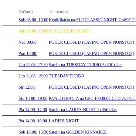
Začiatok
Tournament
Sob 08.08. 13:00
Kvalifikácia na SLP CLASSIC NIGHT 11x80€ Ti
Sob 08.08. 16:00
SLP CLASSIC NIGHT
Ned 09.08.
POKER CLOSED (CASINO OPEN NONSTOP)
Pon 10.08.
POKER CLOSED (CASINO OPEN NONSTOP)
Uto 11.08. 17:30
Satelit na TUESDAY TURBO 5x30€ tiket
Uto 11.08. 19:00
TUESDAY TURBO
Str 12.08.
POKER CLOSED (CASINO OPEN NONSTOP)
Štv 13.08. 19:00
KVALIFIKÁCIA na GPC 100.000€ GTD 7x175€
Pia 14.08. 17:30
Satelit na LADIES NIGHT 5x35€ tiket
Pia 14.08. 19:00
LADIES NIGHT