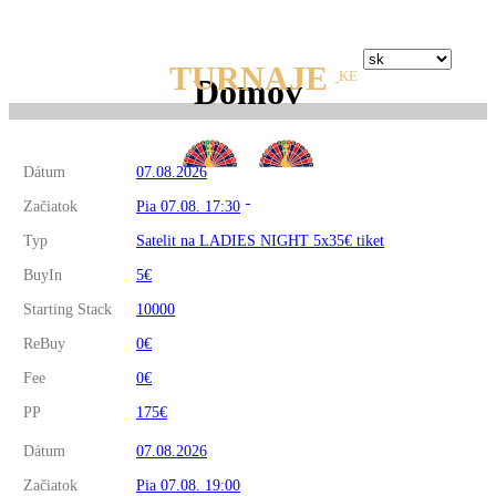
TURNAJE
KE
Domov
Dátum
07.08.2026
Začiatok
Pia 07.08. 17:30
Typ
Satelit na LADIES NIGHT 5x35€ tiket
BuyIn
5€
Starting Stack
10000
ReBuy
0€
Fee
0€
PP
175€
Dátum
07.08.2026
Začiatok
Pia 07.08. 19:00