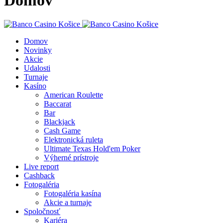
Domov
Novinky
Akcie
Udalosti
Turnaje
Kasíno
American Roulette
Baccarat
Bar
Blackjack
Cash Game
Elektronická ruleta
Ultimate Texas Hold'em Poker
Výherné prístroje
Live report
Cashback
Fotogaléria
Fotogaléria kasína
Akcie a turnaje
Spoločnosť
Kariéra