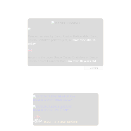
BANCO CASINO
Vstupom na stránky Banco Casino Košice alebo Banco
Casino Bratislava potvrdzujem, že
mám viac ako 18
rokov
.
Access to the pages Banco Casino Bratislava or Banco
Casino Košice I confirm that
I am over 18 years old
.
BANCO CASINO BRATISLAVA
BANCO CASINO PIEŠŤANY
BANCO CASINO KOŠICE