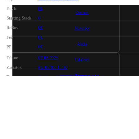
BuyIn
0€
Domov
Starting Stack
0
ReBuy
0€
Novinky
Fee
0€
Akcie
PP
0€
Dátum
07.08.2026
Udalosti
Začiatok
Pia 07.08. 17:30
Turnaje
Typ
Satelit na LADIES NIGHT 5x35€ tiket
BuyIn
5€
Kasíno
Starting Stack
10000
American Roulette
ReBuy
0€
Baccarat
Bar
Fee
0€
Blackjack
Cash Game
PP
175€
Elektronická ruleta
Ultimate Texas Hold'em Poker
Dátum
07.08.2026
Výherné prístroje