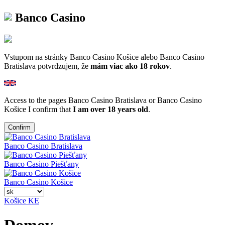
Banco Casino
Vstupom na stránky Banco Casino Košice alebo Banco Casino
Bratislava potvrdzujem, že
mám viac ako 18 rokov
.
Access to the pages Banco Casino Bratislava or Banco Casino
Košice I confirm that
I am over 18 years old
.
Confirm
Banco Casino Bratislava
Banco Casino Piešťany
Banco Casino Košice
Košice
KE