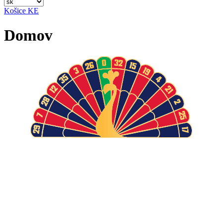
Košice
KE
Domov