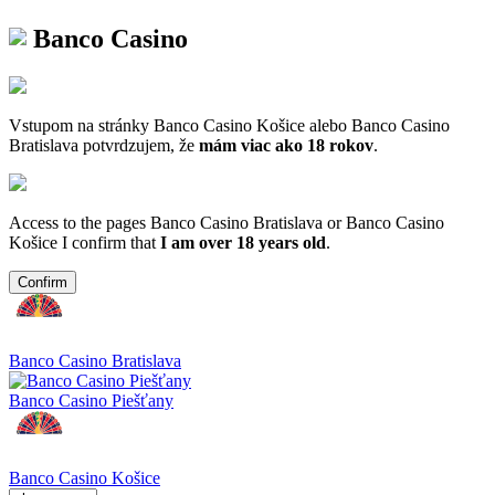
Banco Casino
Vstupom na stránky Banco Casino Košice alebo Banco Casino
Bratislava potvrdzujem, že
mám viac ako 18 rokov
.
Access to the pages Banco Casino Bratislava or Banco Casino
Košice I confirm that
I am over 18 years old
.
Confirm
Banco Casino Bratislava
Banco Casino Piešťany
Banco Casino Košice