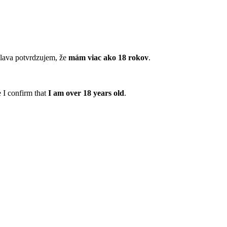
lava potvrdzujem, že
mám viac ako 18 rokov
.
 I confirm that
I am over 18 years old
.