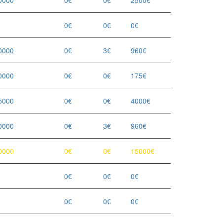
0000
0€
0€
2500€
0€
0€
0€
0000
0€
3€
960€
0000
0€
0€
175€
5000
0€
0€
4000€
0000
0€
3€
960€
0000
0€
0€
15000€
0€
0€
0€
0€
0€
0€