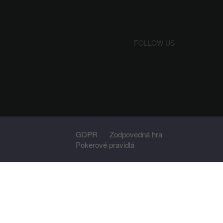
FOLLOW US
GDPR
Zodpovedná hra
Pokerové pravidlá