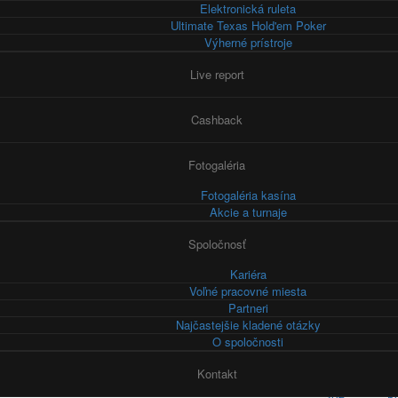
Elektronická ruleta
Ultimate Texas Hold'em Poker
 GPC 100.000€ GTD 7x175€ TIKET
25€
2
Výherné prístroje
Live report
 NIGHT 5x35€ tiket
5€
1
Cashback
35€
2
Fotogaléria
EN KINNAREE
12€
1
Fotogaléria kasína
Akcie a turnaje
EE
50€
1
Spoločnosť
(CASINO OPEN NONSTOP)
0€
0
Kariéra
Voľné pracovné miesta
(CASINO OPEN NONSTOP)
0€
0
Partneri
Najčastejšie kladené otázky
O spoločnosti
AY TURBO 5x30€ tiket
5€
1
Kontakt