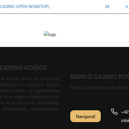
(CASINO OPEN NONSTOP)
0€
0
CASINO KOŠICE
BANCO CASINO KO
é kasína, ktoré sú situované
ratislave a v Košiciach. Banco
Banco Casino Košice je otvo
rických Košíc na najznámejšej
, ktorý naplní očakávania aj tej
ino nie je len názov obyčajného
 profesionality, dobrodružstva,
+42
Navigovať
inf