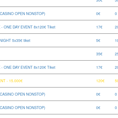
30€
5
(CASINO OPEN NONSTOP)
0€
0
5K - ONE DAY EVENT 8x120€ Tiket
17€
2
 NIGHT 5x35€ tiket
5€
1
35€
2
5K - ONE DAY EVENT 8x120€ Tiket
17€
2
NT - 15.000€
120€
5
(CASINO OPEN NONSTOP)
0€
0
(CASINO OPEN NONSTOP)
0€
0