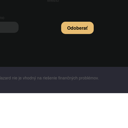
ino
azard nie je vhodný na riešenie finančných problémov.