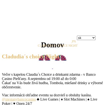
BANCO CASINO BRATISLAVA
BANCO CASINO PIEŠŤANY
BANCO CASINO KOŠICE
PN
Domov
Domov
/
Banco Akcie
/
CLADUDIA´S CHOICE NIGHT
Cladudia´s choice Night
04. September 2023
Večer s kapelou Claudia´s Choice a drinkami zdarma - v Banco
Casino Piešťany. 8.septembra od 19:00 až do 0:00
Čakať na Vás bude živá hudba, Tombola, miešané drinky a výborné
občerstvenie.
Viac informácii ohľadne eventu sa dozvieš u obsluhy kasína.
@piestanybancocasino
♣️ Live Games | ♦️ Slot Machines | ♠️ Live
Poker | ♥️ Open 24/7