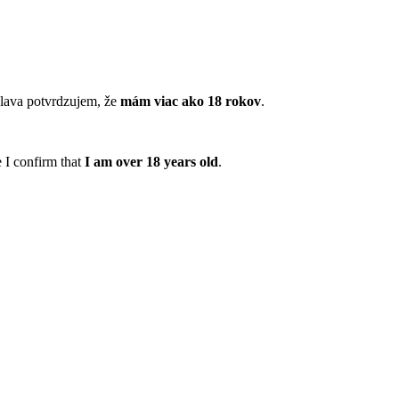
lava potvrdzujem, že
mám viac ako 18 rokov
.
 I confirm that
I am over 18 years old
.