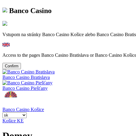
Banco Casino
Vstupom na stránky Banco Casino Košice alebo Banco Casino Bratis
Access to the pages Banco Casino Bratislava or Banco Casino Košice
Confirm
Banco Casino Bratislava
Banco Casino Piešťany
Banco Casino Košice
Košice
KE
Domov