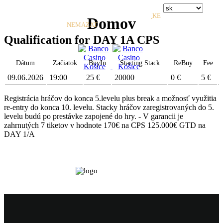
KE
Domov
Domov
/
Turnaje
/
NEMAZAT
Qualification for DAY 1A CPS
Dátum
Začiatok
BuyIn
Starting Stack
ReBuy
Fee
09.06.2026
19:00
25 €
20000
0 €
5 €
Registrácia hráčov do konca 5.levelu plus break a možnosť využitia
re-entry do konca 10. levelu. Stacky hráčov zaregistrovaných do 5.
levelu budú po prestávke zapojené do hry. - V garancii je
zahrnutých 7 tiketov v hodnote 170€ na CPS 125.000€ GTD na
DAY 1/A