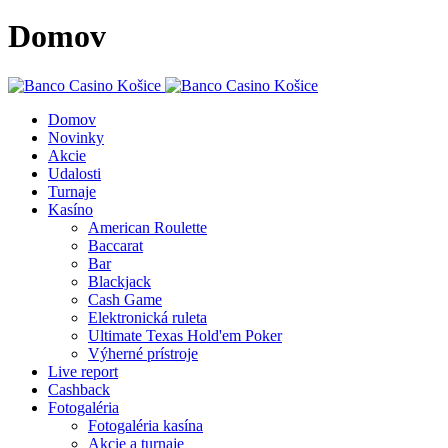
Domov
Domov
Novinky
Akcie
Udalosti
Turnaje
Kasíno
American Roulette
Baccarat
Bar
Blackjack
Cash Game
Elektronická ruleta
Ultimate Texas Hold'em Poker
Výherné prístroje
Live report
Cashback
Fotogaléria
Fotogaléria kasína
Akcie a turnaje